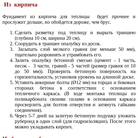
Из кирпича
Фундамент из кирпича для теплицы будет прочнее и
прослужит дольше, но обойдется дороже, чем брус.
Сделать разметку под теплицу и вырыть траншею
(глубина 10 см, ширина 20 см).
Соорудить в траншее опалубку из досок.
Засыпать слой мелкого гравия (не меньше 50 мм),
тщательно разровнять и утрамбовать его.
Залить опалубку бетонной смесью (цемент - 1 часть,
песок - 3 части, гравий - 5 частей (размер гравия от 10
до 50 мм)). Проверить бетонную поверхность на
горизонтальность, установив уровень на длинной доске.
Уставить анкерные болты (Ø12 мм) на торцах и боковых
сторонах бетона в соответствии с основанием
тепличного каркаса. (В ходе монтажа теплицы из
поликарбоната своими силами в основании каркаса
просверлить для болтов отверстия и затянуть гайками
соединения).
Через 5-7 дней на залитую бетонную подушку уложить
рубероид в один слой (для гидроизоляции). После этого
можно укладывать кирпич.