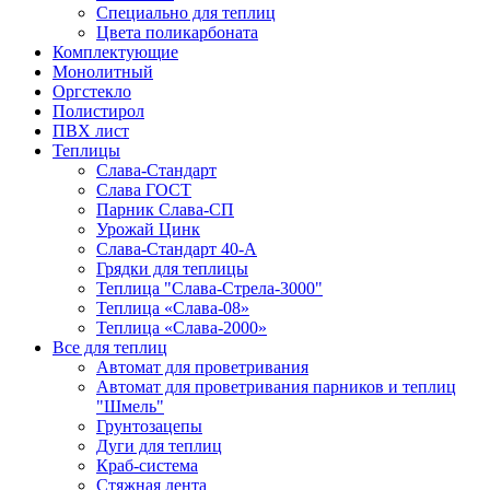
Специально для теплиц
Цвета поликарбоната
Комплектующие
Монолитный
Оргстекло
Полистирол
ПВХ лист
Теплицы
Слава-Стандарт
Слава ГОСТ
Парник Слава-СП
Урожай Цинк
Слава-Стандарт 40-А
Грядки для теплицы
Теплица "Слава-Стрела-3000"
Теплица «Слава-08»
Теплица «Слава-2000»
Все для теплиц
Автомат для проветривания
Автомат для проветривания парников и теплиц
"Шмель"
Грунтозацепы
Дуги для теплиц
Краб-система
Стяжная лента